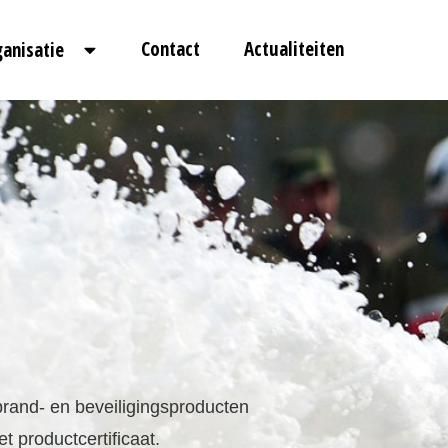
Contact
Actualiteiten
ganisatie
ation European Quality mark
ebsite vindt u productinformatie over brand- en beveili
rtificaten. Daarbij inventariseert REQ het productcertific